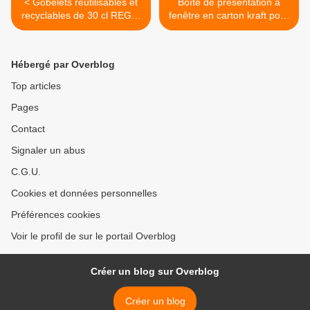
< Gobelets réutilisables et
Boîte de présentation à
recyclables de 30 cl REGIS
fenêtre en carton kraft pour
pour festivals, salons, foires
3 ou 6 gobelets 30 cl -
et fêtes
Fabrication Française >
Hébergé par Overblog
Top articles
Pages
Contact
Signaler un abus
C.G.U.
Cookies et données personnelles
Préférences cookies
Voir le profil de sur le portail Overblog
Créer un blog sur Overblog
Créer un blog